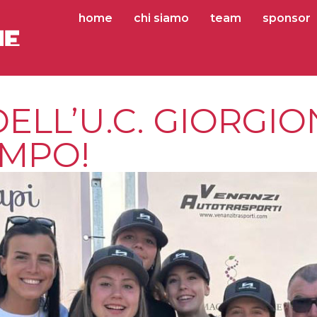
home
chi siamo
team
sponsor
DELL’U.C. GIORGI
EMPO!