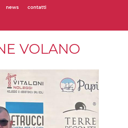
news
contatti
ONE VOLANO