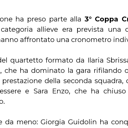
gione ha preso parte alla
3° Coppa C
a categoria allieve era prevista un
 hanno affrontato una cronometro indiv
 del quartetto formato da Ilaria Sbri
, che ha dominato la gara rifilando o
la prestazione della seconda squadra,
iessere e Sara Enzo, che ha chiuso
o.
e da meno: Giorgia Guidolin ha conq