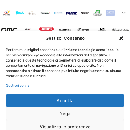
Gestisci Consenso
Per fornire le migliori esperienze, utilizziamo tecnologie come i cookie
per memorizzare e/o accedere alle informazioni del dispositivo. Il
consenso a queste tecnologie ci permetterà di elaborare dati come il
comportamento di navigazione o ID unici su questo sito. Non
acconsentire o ritirare il consenso può influire negativamente su alcune
caratteristiche e funzioni.
Gestisci servizi
Accetta
>U.C. GIORGIONE SSD a R.L. Via San Giorgio, 139 31033
Nega
Castelfranco Veneto (TV)
© 2025 All rights Reserved. Design by
AtCommunication
-
Visualizza le preferenze
Cookie Policy
-
Privacy Policy